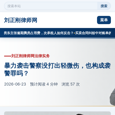
搜索
搜
索
本
刘正刚律师网
菜单
站
内
房东主张逾期腾房占用费，次承租人如何反击？
买卖合同纠纷中对账单的证明
容
刘正刚律师网法律实务
暴力袭击警察没打出轻微伤，也构成袭
警罪吗？
2026-06-23 预计阅读 4 分钟 浏览
57
次