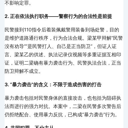
不影响定罪。
2. 正在依法执行职务——警察行为的合法性是前提
民警接到110指令后着装佩戴警用装备到场处警，目的
是维护道路通行秩序，行为合法合规。梁某甲辩解”民警
没有劝导””是民警打人、自己是正当防卫”，但证人证
言、梁某乙的供述、执法记录仪视频等多重证据互相印
证，证明二梁确有暴力袭击行为、民警执法合法，正当
防卫辩解不成立。
3. “暴力袭击”的含义：不限于造成伤害的打击
暴力袭击包括对民警身体的直接攻击，也包括为阻碍执
法而进行的强力对抗。本案中，二梁在民警多次警告后
仍拒绝配合、使用暴力反抗，已构成”暴力袭击”行为。