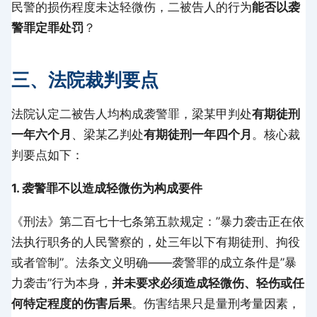
民警的损伤程度未达轻微伤，二被告人的行为
能否以袭
警罪定罪处罚
？
三、法院裁判要点
法院认定二被告人均构成袭警罪，梁某甲判处
有期徒刑
一年六个月
、梁某乙判处
有期徒刑一年四个月
。核心裁
判要点如下：
1. 袭警罪不以造成轻微伤为构成要件
《刑法》第二百七十七条第五款规定：”暴力袭击正在依
法执行职务的人民警察的，处三年以下有期徒刑、拘役
或者管制”。法条文义明确——袭警罪的成立条件是”暴
力袭击”行为本身，
并未要求必须造成轻微伤、轻伤或任
何特定程度的伤害后果
。伤害结果只是量刑考量因素，