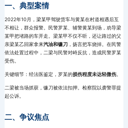
一、典型案情
2022年10月，梁某甲驾驶货车与黄某在村道相遇后互
不相让，群众报警。民警罗某、辅警黄某到场，劝导梁
某甲把堵路的车开走。梁某甲不仅不听，还让路过的父
亲梁某乙回家拿来
汽油和镰刀
，扬言把车烧掉。在民警
依法处置过程中，二梁与民警对峙反抗，造成民警罗某
受伤。
关键细节：经法医鉴定，罗某的
损伤程度未达轻微伤
。
二梁被当场抓获，镰刀被依法扣押。检察院以袭警罪提
起公诉。
二、争议焦点