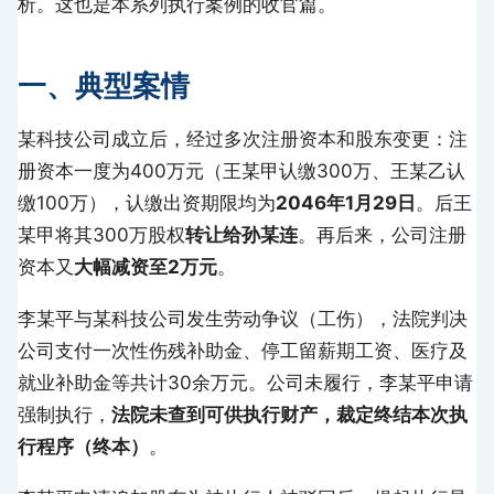
析。这也是本系列执行案例的收官篇。
一、典型案情
某科技公司成立后，经过多次注册资本和股东变更：注
册资本一度为400万元（王某甲认缴300万、王某乙认
缴100万），认缴出资期限均为
2046年1月29日
。后王
某甲将其300万股权
转让给孙某连
。再后来，公司注册
资本又
大幅减资至2万元
。
李某平与某科技公司发生劳动争议（工伤），法院判决
公司支付一次性伤残补助金、停工留薪期工资、医疗及
就业补助金等共计30余万元。公司未履行，李某平申请
强制执行，
法院未查到可供执行财产，裁定终结本次执
行程序（终本）
。