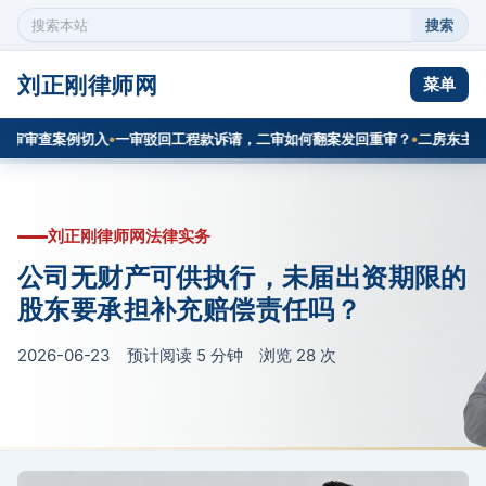
搜索
搜
索
本
刘正刚律师网
菜单
站
内
审查案例切入
一审驳回工程款诉请，二审如何翻案发回重审？
二房东主张逾
容
刘正刚律师网法律实务
公司无财产可供执行，未届出资期限的
股东要承担补充赔偿责任吗？
2026-06-23 预计阅读 5 分钟 浏览
28
次