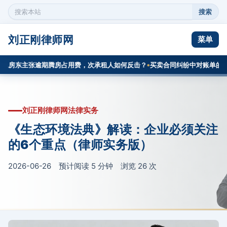
搜索
搜
索
本
刘正刚律师网
菜单
站
内
房东主张逾期腾房占用费，次承租人如何反击？
买卖合同纠纷中对账单的证明
容
刘正刚律师网法律实务
《生态环境法典》解读：企业必须关注
的6个重点（律师实务版）
2026-06-26 预计阅读 5 分钟 浏览
26
次