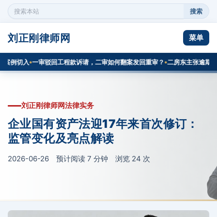
搜索
搜
索
本
刘正刚律师网
菜单
站
内
例切入
一审驳回工程款诉请，二审如何翻案发回重审？
二房东主张逾期腾房占
容
刘正刚律师网法律实务
企业国有资产法迎17年来首次修订：
监管变化及亮点解读
2026-06-26 预计阅读 7 分钟 浏览
24
次