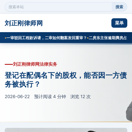
搜索
搜
索
本
刘正刚律师网
菜单
站
内
一审驳回工程款诉请，二审如何翻案发回重审？
二房东主张逾期腾房占用费
容
刘正刚律师网法律实务
登记在配偶名下的股权，能否因一方债
务被执行？
2026-06-22 预计阅读 4 分钟 浏览
12
次