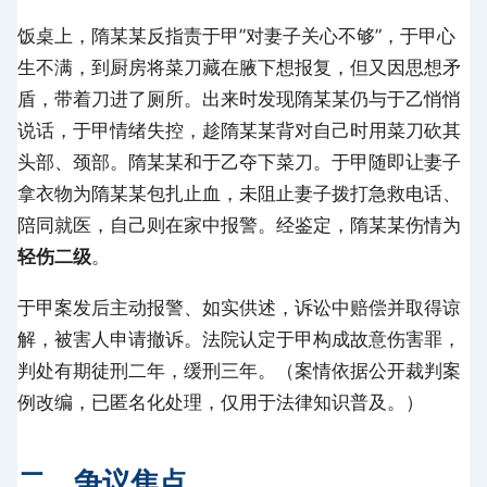
饭桌上，隋某某反指责于甲”对妻子关心不够”，于甲心
生不满，到厨房将菜刀藏在腋下想报复，但又因思想矛
盾，带着刀进了厕所。出来时发现隋某某仍与于乙悄悄
说话，于甲情绪失控，趁隋某某背对自己时用菜刀砍其
头部、颈部。隋某某和于乙夺下菜刀。于甲随即让妻子
拿衣物为隋某某包扎止血，未阻止妻子拨打急救电话、
陪同就医，自己则在家中报警。经鉴定，隋某某伤情为
轻伤二级
。
于甲案发后主动报警、如实供述，诉讼中赔偿并取得谅
解，被害人申请撤诉。法院认定于甲构成故意伤害罪，
判处有期徒刑二年，缓刑三年。（案情依据公开裁判案
例改编，已匿名化处理，仅用于法律知识普及。）
二、争议焦点