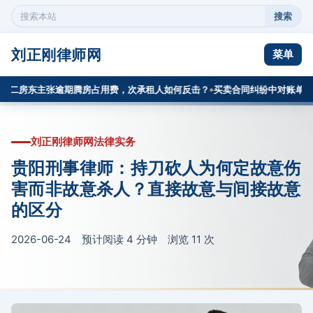
搜索
搜
索
本
刘正刚律师网
菜单
站
内
二房东主张逾期腾房占用费，次承租人如何反击？
买卖合同纠纷中对账单的证
容
刘正刚律师网法律实务
贵阳刑事律师：持刀砍人为何定故意伤
害而非故意杀人？直接故意与间接故意
的区分
2026-06-24 预计阅读 4 分钟 浏览
11
次