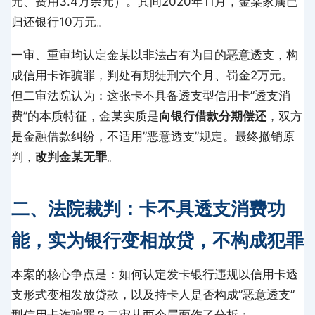
元、费用3.4万余元）。其间2020年11月，金某家属已
归还银行10万元。
一审、重审均认定金某以非法占有为目的恶意透支，构
成信用卡诈骗罪，判处有期徒刑六个月、罚金2万元。
但二审法院认为：这张卡不具备透支型信用卡”透支消
费”的本质特征，金某实质是
向银行借款分期偿还
，双方
是金融借款纠纷，不适用”恶意透支”规定。最终撤销原
判，
改判金某无罪
。
二、法院裁判：卡不具透支消费功
能，实为银行变相放贷，不构成犯罪
本案的核心争点是：如何认定发卡银行违规以信用卡透
支形式变相发放贷款，以及持卡人是否构成”恶意透支”