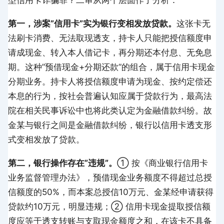
型信用卡诈骗罪？二审从两个层面作了分析：
第一，涉案”信用卡”实为银行变相发放贷款。
这张卡无
法刷卡消费、无法取现透支，持卡人只能把授信额度申
请成现金、转入本人借记卡，再分期还本付息、无免息
期。这种”预借现金+分期还款”的组合，属于信用卡现金
分期业务。持卡人将授信额度申请为现金、按约定偿还
本息的行为，按社会普遍认知应属于贷款行为，最高法
院在相关民事诉讼中也将此类认定为金融借款纠纷。故
金某与银行之间是金融借款纠纷，银行以信用卡透支形
式变相发放了贷款。
第二，银行操作存在”违规”。
① 按《商业银行信用卡
业务监督管理办法》，预借现金业务额度不得超过总授
信额度的50%，而本案总授信10万元、金某经申请获得
贷款约10万元，明显违规；② 信用卡现金提取授信额
度应等于透支转账与支取现金额度之和，在该卡不具备