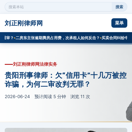
搜索
搜
索
本
刘正刚律师网
菜单
站
内
审？
二房东主张逾期腾房占用费，次承租人如何反击？
买卖合同纠纷中对账
容
刘正刚律师网法律实务
贵阳刑事律师：欠“信用卡”十几万被控
诈骗，为何二审改判无罪？
2026-06-24 预计阅读 5 分钟 浏览
11
次