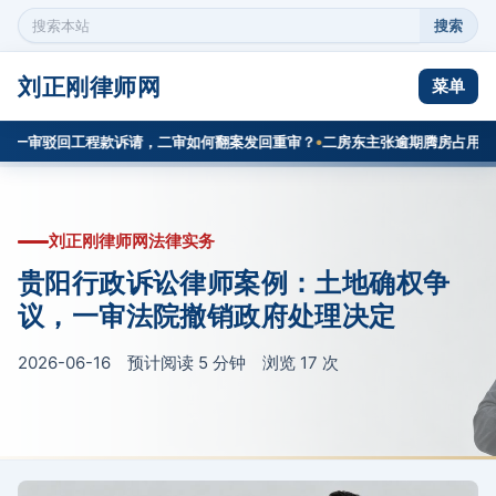
搜索
搜
索
本
刘正刚律师网
菜单
站
内
一审驳回工程款诉请，二审如何翻案发回重审？
二房东主张逾期腾房占用费，
容
刘正刚律师网法律实务
贵阳行政诉讼律师案例：土地确权争
议，一审法院撤销政府处理决定
2026-06-16 预计阅读 5 分钟 浏览
17
次