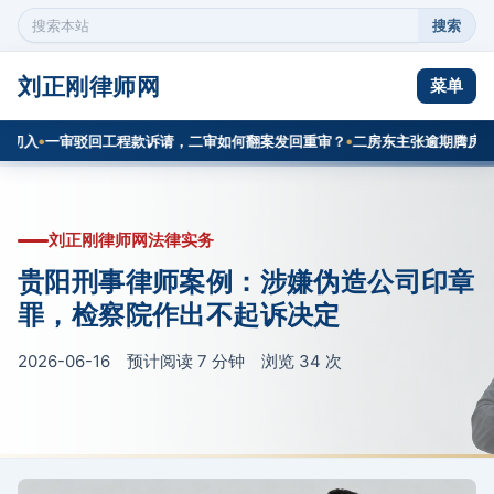
搜索
搜
索
本
刘正刚律师网
菜单
站
内
入
一审驳回工程款诉请，二审如何翻案发回重审？
二房东主张逾期腾房占用费
容
刘正刚律师网法律实务
贵阳刑事律师案例：涉嫌伪造公司印章
罪，检察院作出不起诉决定
2026-06-16 预计阅读 7 分钟 浏览
34
次