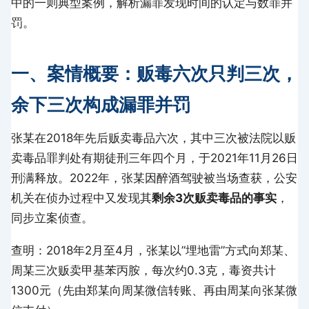
中的一则典型案例，解析漏罪发现时间的认定与数罪并
罚。
一、案情概要：贩毒六次只判三次，
余下三次构成漏罪并罚
张某在2018年先后贩卖毒品六次，其中三次被法院以贩
卖毒品罪判处有期徒刑三年四个月，于2021年11月26日
刑满释放。2022年，张某因醉酒驾驶被当场查获，公安
机关在侦办过程中又发现其
剩余3次贩卖毒品的事实
，
同步立案侦查。
查明：2018年2月至4月，张某以”埋地雷”方式向郑某、
周某三次贩卖甲基苯丙胺，每次约0.3克，毒资共计
1300元（先由郑某向周某微信转账、再由周某向张某微