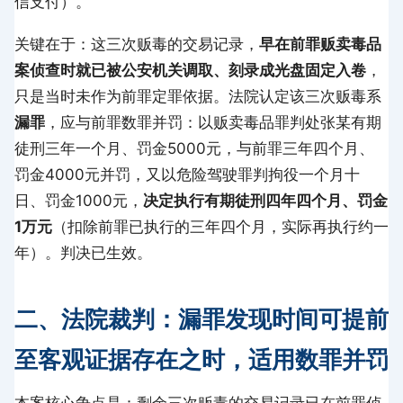
信支付）。
关键在于：这三次贩毒的交易记录，
早在前罪贩卖毒品
案侦查时就已被公安机关调取、刻录成光盘固定入卷
，
只是当时未作为前罪定罪依据。法院认定该三次贩毒系
漏罪
，应与前罪数罪并罚：以贩卖毒品罪判处张某有期
徒刑三年一个月、罚金5000元，与前罪三年四个月、
罚金4000元并罚，又以危险驾驶罪判拘役一个月十
日、罚金1000元，
决定执行有期徒刑四年四个月、罚金
1万元
（扣除前罪已执行的三年四个月，实际再执行约一
年）。判决已生效。
二、法院裁判：漏罪发现时间可提前
至客观证据存在之时，适用数罪并罚