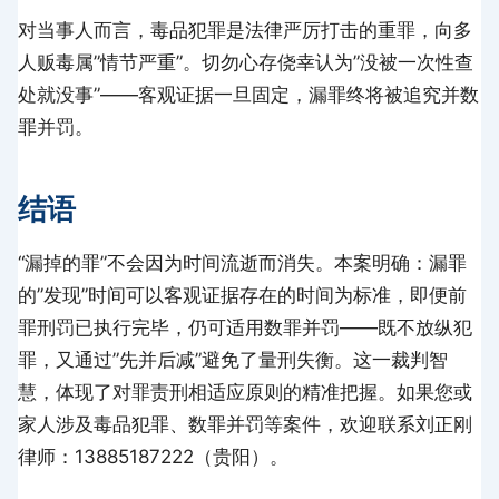
对当事人而言，毒品犯罪是法律严厉打击的重罪，向多
人贩毒属”情节严重”。切勿心存侥幸认为”没被一次性查
处就没事”——客观证据一旦固定，漏罪终将被追究并数
罪并罚。
结语
“漏掉的罪”不会因为时间流逝而消失。本案明确：漏罪
的”发现”时间可以客观证据存在的时间为标准，即便前
罪刑罚已执行完毕，仍可适用数罪并罚——既不放纵犯
罪，又通过”先并后减”避免了量刑失衡。这一裁判智
慧，体现了对罪责刑相适应原则的精准把握。如果您或
家人涉及毒品犯罪、数罪并罚等案件，欢迎联系刘正刚
律师：13885187222（贵阳）。