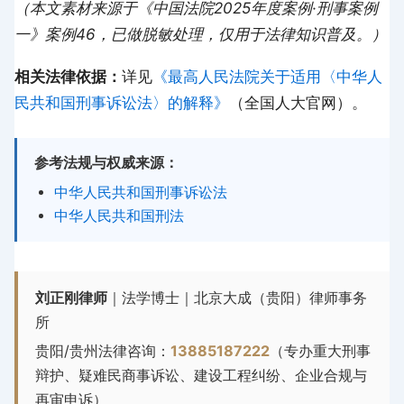
（本文素材来源于《中国法院2025年度案例·刑事案例
一》案例46，已做脱敏处理，仅用于法律知识普及。）
相关法律依据：
详见
《最高人民法院关于适用〈中华人
民共和国刑事诉讼法〉的解释》
（全国人大官网）。
参考法规与权威来源：
中华人民共和国刑事诉讼法
中华人民共和国刑法
刘正刚律师
｜法学博士｜北京大成（贵阳）律师事务
所
贵阳/贵州法律咨询：
13885187222
（专办重大刑事
辩护、疑难民商事诉讼、建设工程纠纷、企业合规与
再审申诉）