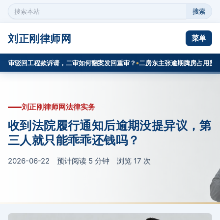
搜索
搜
索
本
刘正刚律师网
菜单
站
内
审驳回工程款诉请，二审如何翻案发回重审？
二房东主张逾期腾房占用费，次
容
刘正刚律师网法律实务
收到法院履行通知后逾期没提异议，第
三人就只能乖乖还钱吗？
2026-06-22 预计阅读 5 分钟 浏览
17
次