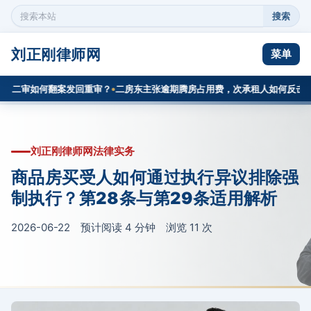
搜索
搜
索
本
刘正刚律师网
菜单
站
内
二审如何翻案发回重审？
二房东主张逾期腾房占用费，次承租人如何反击？
容
刘正刚律师网法律实务
商品房买受人如何通过执行异议排除强
制执行？第28条与第29条适用解析
2026-06-22 预计阅读 4 分钟 浏览
11
次