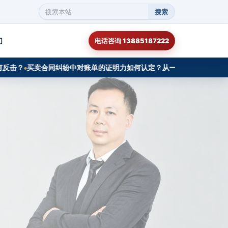
搜索
搜
索
本
们
电话咨询 13885187222
站
内
容
？
买卖合同纠纷中对账单的证明力如何认定？从一起成功再审审查案例切