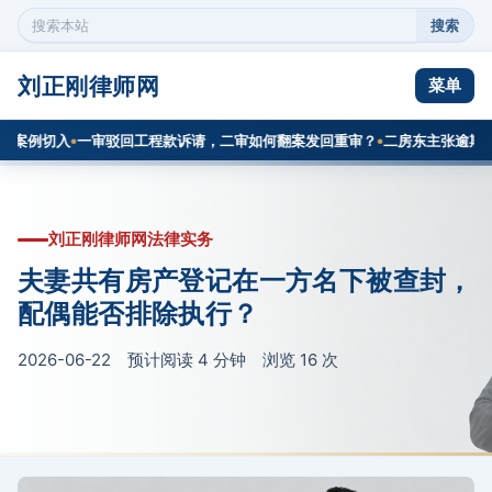
搜索
搜
索
本
刘正刚律师网
菜单
站
内
案例切入
一审驳回工程款诉请，二审如何翻案发回重审？
二房东主张逾期腾房
容
刘正刚律师网法律实务
夫妻共有房产登记在一方名下被查封，
配偶能否排除执行？
2026-06-22 预计阅读 4 分钟 浏览
16
次