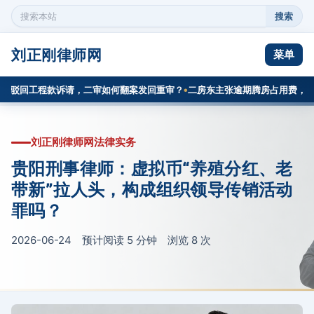
搜索
搜
索
本
刘正刚律师网
菜单
站
内
驳回工程款诉请，二审如何翻案发回重审？
二房东主张逾期腾房占用费，次承
容
刘正刚律师网法律实务
贵阳刑事律师：虚拟币“养殖分红、老
带新”拉人头，构成组织领导传销活动
罪吗？
2026-06-24 预计阅读 5 分钟 浏览
8
次