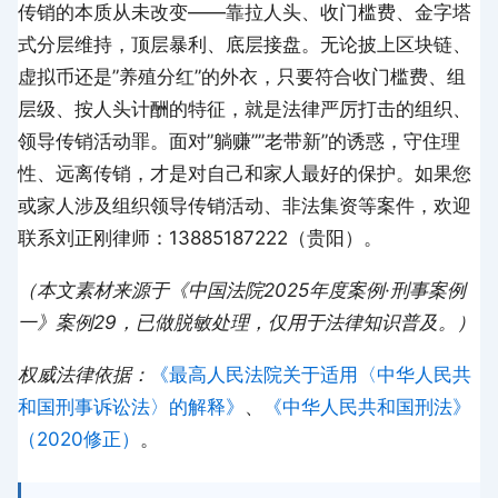
传销的本质从未改变——靠拉人头、收门槛费、金字塔
式分层维持，顶层暴利、底层接盘。无论披上区块链、
虚拟币还是”养殖分红”的外衣，只要符合收门槛费、组
层级、按人头计酬的特征，就是法律严厉打击的组织、
领导传销活动罪。面对”躺赚””老带新”的诱惑，守住理
性、远离传销，才是对自己和家人最好的保护。如果您
或家人涉及组织领导传销活动、非法集资等案件，欢迎
联系刘正刚律师：13885187222（贵阳）。
（本文素材来源于《中国法院2025年度案例·刑事案例
一》案例29，已做脱敏处理，仅用于法律知识普及。）
权威法律依据：
《最高人民法院关于适用〈中华人民共
和国刑事诉讼法〉的解释》
、
《中华人民共和国刑法》
（2020修正）
。