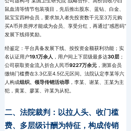
公司虚构与”某国卫生研究院”战略合作、高价回收小白
鼠血清等情节包装项目，先后推出股东、蓝钻、白金、
鼠宝宝四种会员，要求加入者先投资数千元至3万元购
买A币并质押才能成为会员、享受分红，再通过”感恩码”
发展下线得奖励。
经鉴定：平台具备发展下线、按投资金额获利功能；实
名认证用户
19.1万余人
，用户间上下层级最多达
30层
；
公司获取资金流入折合人民币
9227万余元
，测算会员
缴纳门槛费在3.3亿至4.5亿元区间。法院认定李某等六
人构成
组织、领导传销活动罪
，李某、谢某、王某为主
犯，黄某、廖某、许某为从犯。
二、法院裁判：以拉人头、收门槛
费、多层级计酬为特征，构成传销