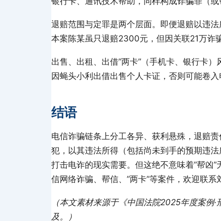
银行卡、通讯技术帮助，同样构成诈骗罪（或
退赔范围与定罪是两个层面。即便退赔以违法
本案陈某虽只退赔2300元，但因关联21万
出售、出租、出借”两卡”（手机卡、银行卡
因蝇头小利出借出售个人卡证，否则可能卷入
结语
电信诈骗链条上分工各异、获利悬殊，退赔责
犯，以其违法所得（包括尚未到手的预期违法
打击电诈的现实需要。但这绝不意味着”帮凶
信网络诈骗、帮信、”两卡”等案件，欢迎联系刘正
（本文素材来源于《中国法院2025年度案例
及。）