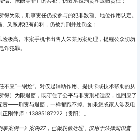
帮信、掩隐等罪）的共犯，仍要承担刑责和退赔责任；
所得为限，刑事责任仍按参与的犯罪数额、地位作用认定。
诈骗、又系累犯有前科，仍被判刑并处罚金；
）风险极高。本案手机卡出售人朱某另案处理，提醒公众切勿
电诈犯罪。
任不应”一锅烩”。对仅起辅助作用、提供卡或技术帮助的从
所得）为限退赔，既守住了公平与罪责刑相适应，也回应了
”无责——刑责与退赔，一样都跑不掉。如果您或家人涉及电
刚律师：13885187222（贵阳）。
·刑事案例一》案例27，已做脱敏处理，仅用于法律知识普