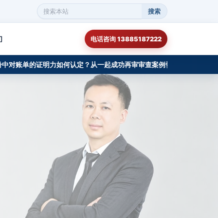
搜索
搜
索
本
们
电话咨询 13885187222
站
内
容
账单的证明力如何认定？从一起成功再审审查案例切入
一审驳回工程款诉