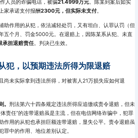
工作人员的诈骗电话，被骗
21.4999万元
。陈某到案后如实
上家承诺支付报酬
2300元，但实际未支付
。
辅助作用的从犯，依法减轻处罚，又有坦白、认罪认罚（但
年五个月、罚金5000元。在退赔上，因陈某系从犯、未直
限承担退赔责任
。判决已生效。
从犯，以预期违法所得为限退赔
且尚未实际拿到违法所得，对被害人21万损失应如何退
则。
刑法第六十四条规定违法所得应追缴或责令退赔，但未
整体责任”的连带退赔虽是主流，但在电信网络诈骗中，犯罪
助作用的从犯也承担巨额连带退赔，显失公平。责令退赔虽
犯罪中的作用、地位差别认定。