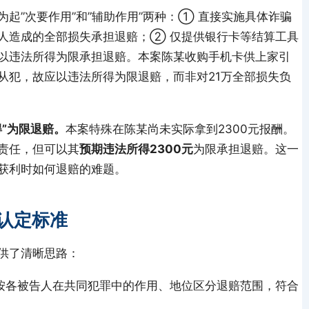
为起”次要作用”和”辅助作用”两种：① 直接实施具体诈骗
人造成的全部损失承担退赔；② 仅提供银行卡等结算工具
以违法所得为限承担退赔。本案陈某收购手机卡供上家引
从犯，故应以违法所得为限退赔，而非对21万全部损失负
”为限退赔。
本案特殊在陈某尚未实际拿到2300元报酬。
责任，但可以其
预期违法所得2300元
为限承担退赔。这一
获利时如何退赔的难题。
认定标准
供了清晰思路：
，按各被告人在共同犯罪中的作用、地位区分退赔范围，符合