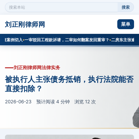
搜索
搜
索
本
刘正刚律师网
菜单
站
内
案例切入
一审驳回工程款诉请，二审如何翻案发回重审？
二房东主张逾期腾
容
刘正刚律师网法律实务
被执行人主张债务抵销，执行法院能否
直接扣除？
2026-06-23 预计阅读 4 分钟 浏览
12
次