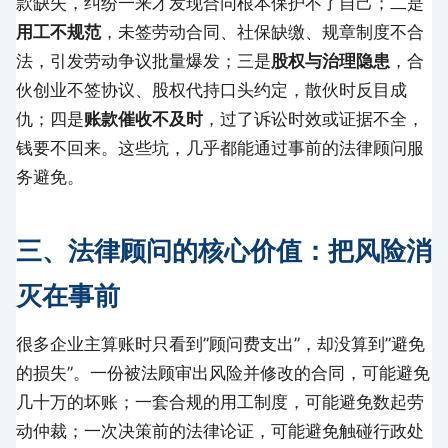
款缺失，纠纷一来才发现合同根本保护不了自己；二是
用工不规范
，未签劳动合同、社保缺缴、规章制度不合
法，引发劳动争议批量爆发；三是
股权与治理隐患
，合
伙创业不签协议、股权代持口头约定，散伙时反目成
仇；四是
账款催收不及时
，过了诉讼时效或证据不全，
钱要不回来。这些坑，几乎都能通过事前的法律顾问服
务避免。
三、法律顾问的核心价值：把风险消
灭在事前
很多企业主算账时只看到”顾问费支出”，却没算到”避免
的损失”。一份被法顾审出风险并修改的合同，可能避免
几十万的坏账；一套合规的用工制度，可能避免数起劳
动仲裁；一次决策前的法律论证，可能避免触碰行政处