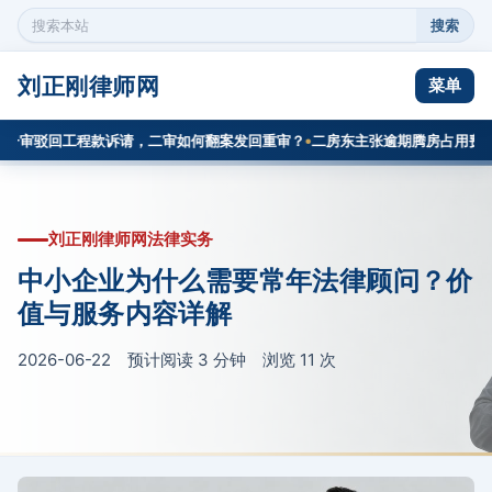
搜索
搜
索
本
刘正刚律师网
菜单
站
内
一审驳回工程款诉请，二审如何翻案发回重审？
二房东主张逾期腾房占用费，
容
刘正刚律师网法律实务
中小企业为什么需要常年法律顾问？价
值与服务内容详解
2026-06-22 预计阅读 3 分钟 浏览
11
次