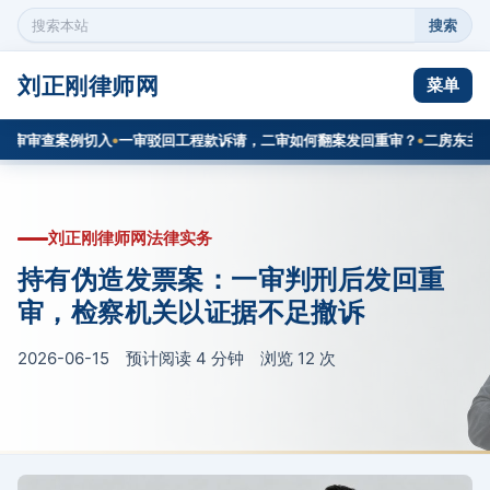
搜索
搜
索
本
刘正刚律师网
菜单
站
内
审审查案例切入
一审驳回工程款诉请，二审如何翻案发回重审？
二房东主张逾
容
刘正刚律师网法律实务
持有伪造发票案：一审判刑后发回重
审，检察机关以证据不足撤诉
2026-06-15 预计阅读 4 分钟 浏览
12
次