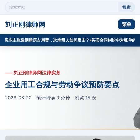
搜索
搜
索
本
刘正刚律师网
菜单
站
内
房东主张逾期腾房占用费，次承租人如何反击？
买卖合同纠纷中对账单的证明
容
刘正刚律师网法律实务
企业用工合规与劳动争议预防要点
2026-06-22 预计阅读 3 分钟 浏览
15
次