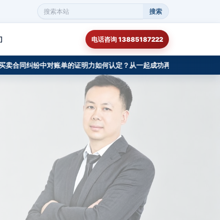
搜索
搜
索
本
们
电话咨询 13885187222
站
内
容
合同纠纷中对账单的证明力如何认定？从一起成功再审审查案例切入
一