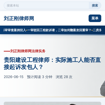
搜索
搜
索
本
刘正刚律师网
菜单
站
内
再审审查案例切入
一审驳回工程款诉请，二审如何翻案发回重审？
二房东主张
容
刘正刚律师网法律实务
贵阳建设工程律师：实际施工人能否直
接起诉发包人？
2026-06-15 预计阅读 3 分钟 浏览
28
次