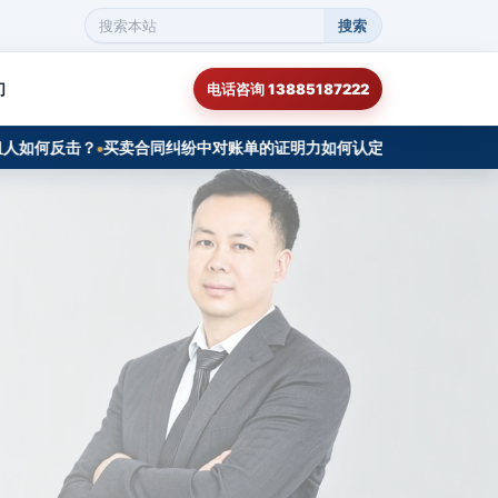
搜索
搜
索
本
们
电话咨询 13885187222
站
内
容
何反击？
买卖合同纠纷中对账单的证明力如何认定？从一起成功再审审查