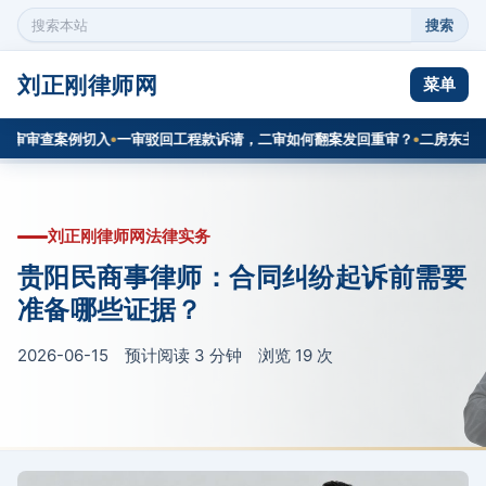
搜索
搜
索
本
刘正刚律师网
菜单
站
内
审审查案例切入
一审驳回工程款诉请，二审如何翻案发回重审？
二房东主张逾
容
刘正刚律师网法律实务
贵阳民商事律师：合同纠纷起诉前需要
准备哪些证据？
2026-06-15 预计阅读 3 分钟 浏览
19
次