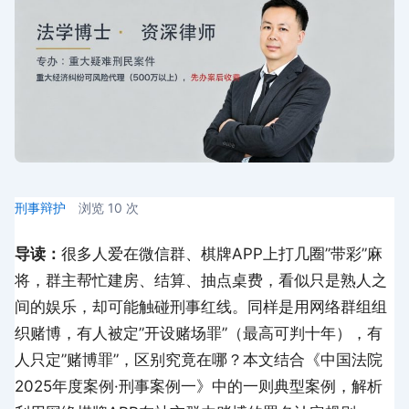
刑事辩护
浏览
10
次
导读：
很多人爱在微信群、棋牌APP上打几圈”带彩”麻
将，群主帮忙建房、结算、抽点桌费，看似只是熟人之
间的娱乐，却可能触碰刑事红线。同样是用网络群组组
织赌博，有人被定”开设赌场罪”（最高可判十年），有
人只定”赌博罪”，区别究竟在哪？本文结合《中国法院
2025年度案例·刑事案例一》中的一则典型案例，解析