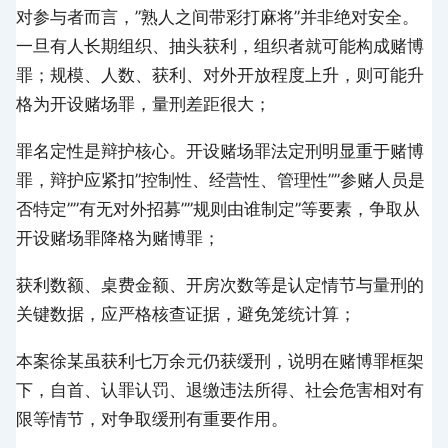
对参与者而言，”熟人之间带彩打麻将”并非绝对安全。
一旦有人长期组织、抽头获利，组织者就可能构成赌博
罪；规模、人数、获利、对外开放程度上升，则可能升
格为开设赌场罪，量刑差距很大；
罪名定性是辩护核心。开设赌场罪法定刑明显重于赌博
罪，辩护应紧扣”控制性、经营性、管理性””参赌人员是
否特定””有无对外招募””规则由谁制定”等要素，争取从
开设赌场罪降格为赌博罪；
获利数额、桌费金额、开房次数等是认定情节与量刑的
关键数据，应严格核查证据，避免笼统计算；
本案徐某虽获利七万余元仍获缓刑，说明在赌博罪框架
下，自首、认罪认罚、退缴违法所得、社会危害相对有
限等情节，对争取缓刑有重要作用。