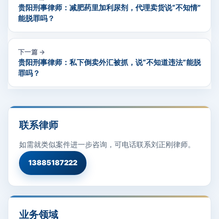
贵阳刑事律师：减肥药里加利尿剂，代理卖货说“不知情”
能脱罪吗？
下一篇 →
贵阳刑事律师：私下倒卖外汇被抓，说“不知道违法”能脱
罪吗？
联系律师
如需就类似案件进一步咨询，可电话联系刘正刚律师。
13885187222
业务领域