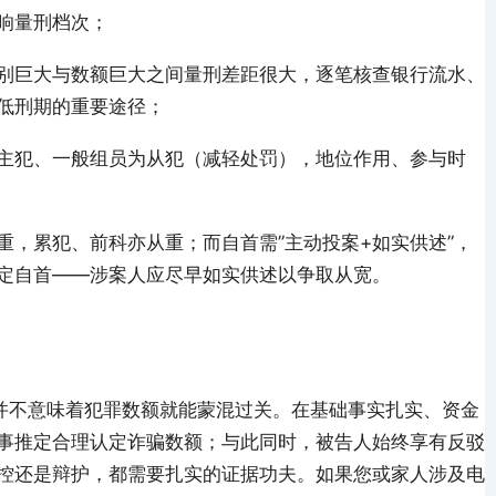
响量刑档次；
别巨大与数额巨大之间量刑差距很大，逐笔核查银行流水、
低刑期的重要途径；
主犯、一般组员为从犯（减轻处罚），地位作用、参与时
重，累犯、前科亦从重；而自首需”主动投案+如实供述”，
定自首——涉案人应尽早如实供述以争取从宽。
，并不意味着犯罪数额就能蒙混过关。在基础事实扎实、资金
事推定合理认定诈骗数额；与此同时，被告人始终享有反驳
控还是辩护，都需要扎实的证据功夫。如果您或家人涉及电