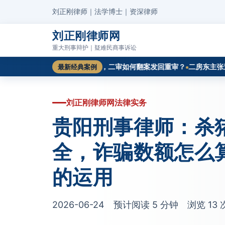
刘正刚律师｜法学博士｜资深律师
刘正刚律师网
重大刑事辩护｜疑难民商事诉讼
例切入
一审驳回工程款诉请，二审如何翻案发回重审？
二房东主张逾期
最新经典案例
刘正刚律师网法律实务
贵阳刑事律师：杀
全，诈骗数额怎么
的运用
2026-06-24 预计阅读 5 分钟 浏览
13