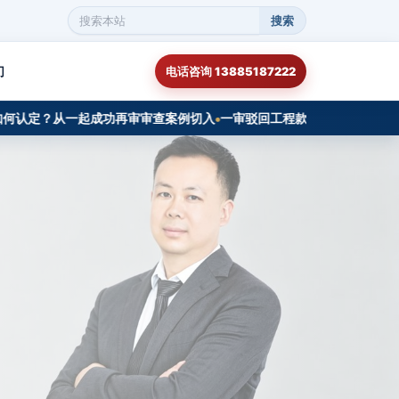
搜索
搜
索
本
们
电话咨询 13885187222
站
内
容
定？从一起成功再审审查案例切入
一审驳回工程款诉请，二审如何翻案发